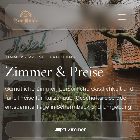
ZIMMER · PREISE · ERHOLUNG
Zimmer & Preise
Gemütliche Zimmer, persönliche Gastlichkeit und
faire Preise für Kurzurlaub, Geschäftsreise oder
entspannte Tage in Schermbeck und Umgebung.
21 Zimmer